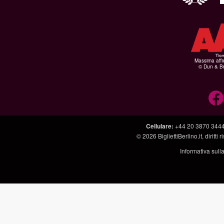
Massima affid
© Dun & Br
Cellulare
:
+44 20 3870 344
© 2026
BigliettiBerlino.it
, diritti
Informativa sull