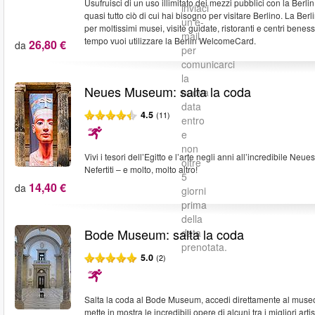
Usufruisci di un uso illimitato dei mezzi pubblici con la Berli
inviaci
quasi tutto ciò di cui hai bisogno per visitare Berlino. La Ber
un'e-
per moltissimi musei, visite guidate, ristoranti e centri bene
mail
tempo vuoi utilizzare la Berlin WelcomeCard.
26,80 €
da
per
comunicarci
la
Neues Museum: salta la coda
nuova
data
4.5
(11)
entro
e
non
Vivi i tesori dell’Egitto e l’arte negli anni all’incredibile Ne
oltre
Nefertiti – e molto, molto altro!
5
14,40 €
da
giorni
prima
della
Bode Museum: salta la coda
data
prenotata.
5.0
(2)
Salta la coda al Bode Museum, accedi direttamente al museo e
mette in mostra le incredibili opere di alcuni tra i migliori arti