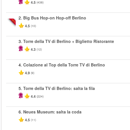
4.5
(438)
2.
Big Bus Hop-on Hop-off Berlino
-40%
4.5
(10)
3.
Torre della TV di Berlino + Biglietto Ristorante
4.3
(12)
4.
Colazione al Top della Torre TV di Berlino
4.9
(9)
5.
Torre della TV di Berlino: salta la fila
4.4
(224)
6.
Neues Museum: salta la coda
4.5
(11)