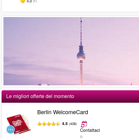
4.0
(1)
Le migliori offerte del momento
Berlin WelcomeCard
4.5
(438)
Contattaci
o