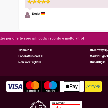
Detlef
tter per offerte speciali, codici sconto e molto altro!
Ticmate.it
BroadwaySpet
LondraMusicals.it
MadridBigliett
NewYorkBiglietti.it
DubaiBiglietti
WE SUPPORT