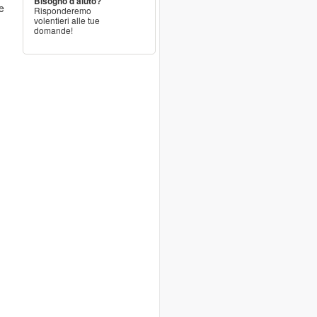
Bisogno d'aiuto?
e
Risponderemo
volentieri alle tue
domande!