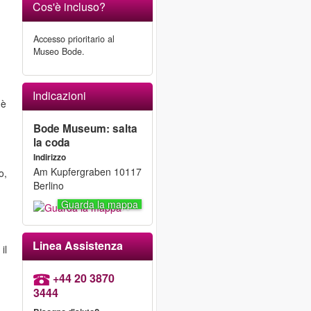
Cos'è incluso?
Accesso prioritario al
Museo Bode.
Indicazioni
 è
Bode Museum: salta
la coda
Indirizzo
Am Kupfergraben 10117
o,
Berlino
Guarda la mappa
Linea Assistenza
il
+44 20 3870
3444