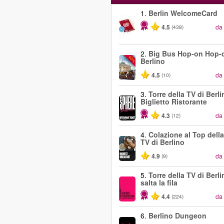
1.
Berlin WelcomeCard
4.5
da
(438)
2.
Big Bus Hop-on Hop-o
-40%
Berlino
4.5
da
(10)
3.
Torre della TV di Berli
Biglietto Ristorante
4.3
da
(12)
4.
Colazione al Top della
TV di Berlino
4.9
da
(9)
5.
Torre della TV di Berli
salta la fila
4.4
da
(224)
6.
Berlino Dungeon