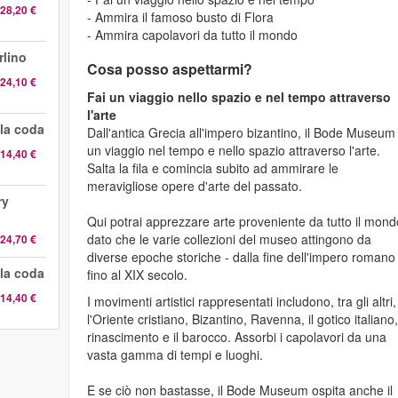
28,20 €
- Ammira il famoso busto di Flora
- Ammira capolavori da tutto il mondo
lino
Cosa posso aspettarmi?
24,10 €
Fai un viaggio nello spazio e nel tempo attraverso
l'arte
la coda
Dall'antica Grecia all'impero bizantino, il Bode Museum
un viaggio nel tempo e nello spazio attraverso l'arte.
14,40 €
Salta la fila e comincia subito ad ammirare le
meravigliose opere d'arte del passato.
ry
Qui potrai apprezzare arte proveniente da tutto il mond
dato che le varie collezioni del museo attingono da
24,70 €
diverse epoche storiche - dalla fine dell'impero romano
la coda
fino al XIX secolo.
14,40 €
I movimenti artistici rappresentati includono, tra gli altri,
l'Oriente cristiano, Bizantino, Ravenna, il gotico italiano, 
rinascimento e il barocco. Assorbi i capolavori da una
vasta gamma di tempi e luoghi.
E se ciò non bastasse, il Bode Museum ospita anche il