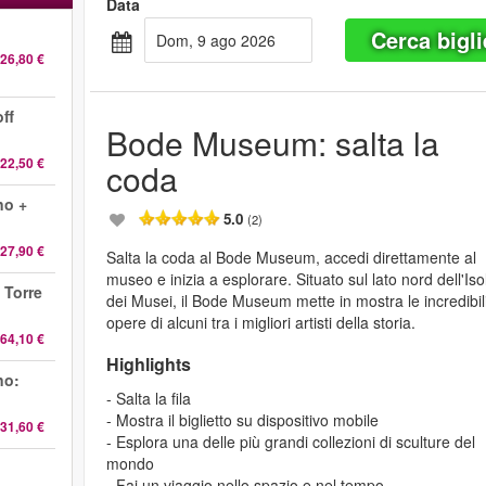
Data
Cerca bigli
dom, 9 ago 2026
26,80 €
ff
Bode Museum: salta la
22,50 €
coda
no +
5.0
(2)
27,90 €
Salta la coda al Bode Museum, accedi direttamente al
museo e inizia a esplorare. Situato sul lato nord dell'Iso
 Torre
dei Musei, il Bode Museum mette in mostra le incredibil
opere di alcuni tra i migliori artisti della storia.
64,10 €
Highlights
no:
- Salta la fila
- Mostra il biglietto su dispositivo mobile
31,60 €
- Esplora una delle più grandi collezioni di sculture del
mondo
- Fai un viaggio nello spazio e nel tempo