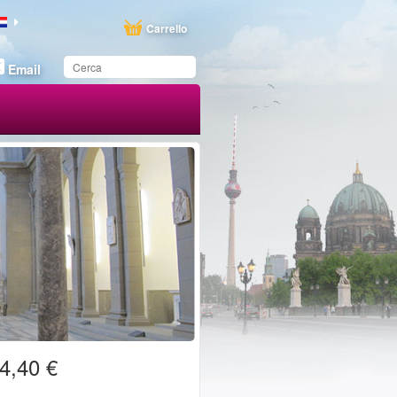
Carrello
Email
Hai salvato questo
prodotto nel tuo elenco
4,40 €