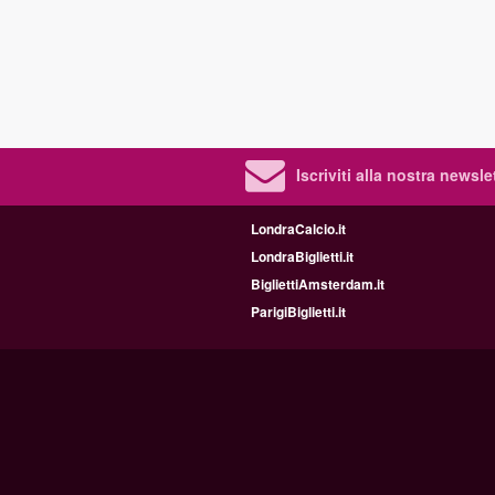
Iscriviti alla nostra newsle
LondraCalcio.it
LondraBiglietti.it
BigliettiAmsterdam.it
ParigiBiglietti.it