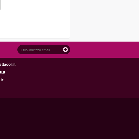
tacoli.it
i.it
.it