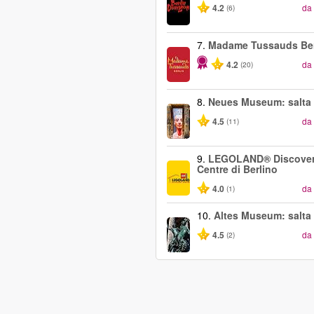
4.2
da
(6)
7.
Madame Tussauds Ber
4.2
da
(20)
8.
Neues Museum: salta 
4.5
da
(11)
9.
LEGOLAND® Discove
Centre di Berlino
4.0
da
(1)
10.
Altes Museum: salta 
4.5
da
(2)