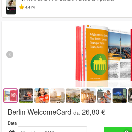
4.4
(5)
Berlin WelcomeCard
26,80 €
da
Data