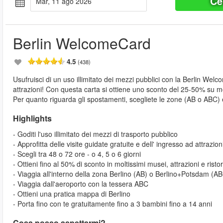
Ce
mar, 11 ago 2026
Berlin WelcomeCard
4.5
(438)
Usufruisci di un uso illimitato dei mezzi pubblici con la Berlin Wel
attrazioni! Con questa carta si ottiene uno sconto del 25-50% su molt
Per quanto riguarda gli spostamenti, scegliete le zone (AB o ABC)
Highlights
- Goditi l'uso illimitato dei mezzi di trasporto pubblico
- Approfitta delle visite guidate gratuite e dell' ingresso ad attrazion
- Scegli tra 48 o 72 ore - o 4, 5 o 6 giorni
- Ottieni fino al 50% di sconto in moltissimi musei, attrazioni e ristor
- Viaggia all'interno della zona Berlino (AB) o Berlino+Potsdam (A
- Viaggia dall'aeroporto con la tessera ABC
- Ottieni una pratica mappa di Berlino
- Porta fino con te gratuitamente fino a 3 bambini fino a 14 anni
Cosa posso aspettarmi?