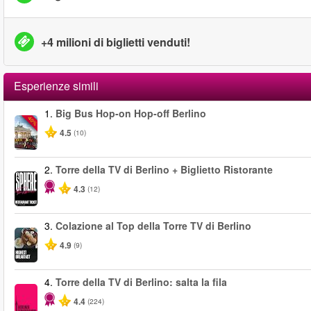
+4 milioni di biglietti venduti!
Esperienze simili
1.
Big Bus Hop-on Hop-off Berlino
-40%
4.5
(10)
2.
Torre della TV di Berlino + Biglietto Ristorante
4.3
(12)
3.
Colazione al Top della Torre TV di Berlino
4.9
(9)
4.
Torre della TV di Berlino: salta la fila
4.4
(224)