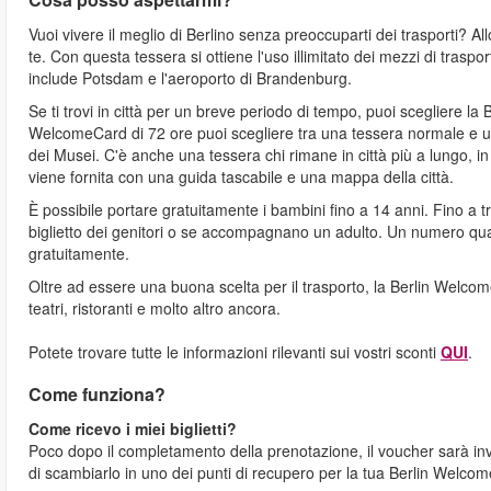
Vuoi vivere il meglio di Berlino senza preoccuparti dei trasporti? 
te. Con questa tessera si ottiene l'uso illimitato dei mezzi di trasp
include Potsdam e l'aeroporto di Brandenburg.
Se ti trovi in città per un breve periodo di tempo, puoi scegliere l
WelcomeCard di 72 ore puoi scegliere tra una tessera normale e una
dei Musei. C'è anche una tessera chi rimane in città più a lungo, i
viene fornita con una guida tascabile e una mappa della città.
È possibile portare gratuitamente i bambini fino a 14 anni. Fino a 
biglietto dei genitori o se accompagnano un adulto. Un numero qualsi
gratuitamente.
Oltre ad essere una buona scelta per il trasporto, la Berlin Welcom
teatri, ristoranti e molto altro ancora.
Potete trovare tutte le informazioni rilevanti sui vostri sconti
QUI
.
Come funziona?
Come ricevo i miei biglietti?
Poco dopo il completamento della prenotazione, il voucher sarà invi
di scambiarlo in uno dei punti di recupero per la tua Berlin Welc