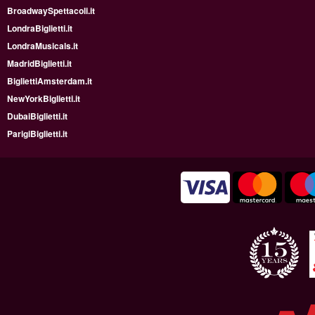
BroadwaySpettacoli.it
LondraBiglietti.it
LondraMusicals.it
MadridBiglietti.it
BigliettiAmsterdam.it
NewYorkBiglietti.it
DubaiBiglietti.it
ParigiBiglietti.it