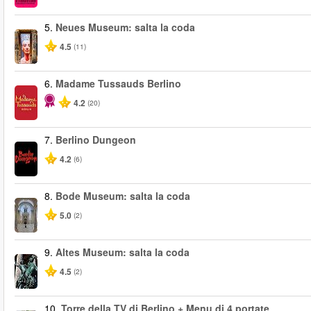
5.
Neues Museum: salta la coda
4.5
(11)
6.
Madame Tussauds Berlino
4.2
(20)
7.
Berlino Dungeon
4.2
(6)
8.
Bode Museum: salta la coda
5.0
(2)
9.
Altes Museum: salta la coda
4.5
(2)
10.
Torre della TV di Berlino + Menu di 4 portate