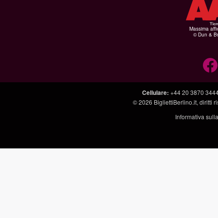
Massima affid
© Dun & Br
Cellulare
:
+44 20 3870 344
© 2026
BigliettiBerlino.it
, diritti
Informativa sull