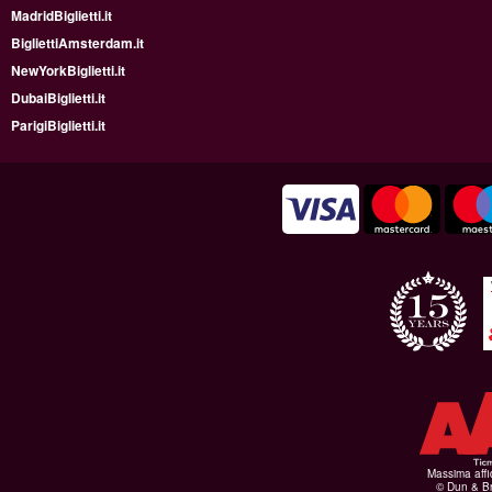
MadridBiglietti.it
BigliettiAmsterdam.it
NewYorkBiglietti.it
DubaiBiglietti.it
ParigiBiglietti.it
Massima affid
© Dun & Br