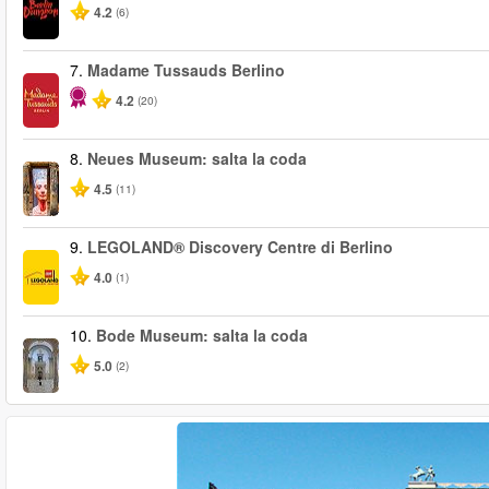
4.2
(6)
7.
Madame Tussauds Berlino
4.2
(20)
8.
Neues Museum: salta la coda
4.5
(11)
9.
LEGOLAND® Discovery Centre di Berlino
4.0
(1)
10.
Bode Museum: salta la coda
5.0
(2)