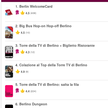
1.
Berlin WelcomeCard
4.5
(438)
2.
Big Bus Hop-on Hop-off Berlino
-40%
4.5
(10)
3.
Torre della TV di Berlino + Biglietto Ristorante
4.3
(12)
4.
Colazione al Top della Torre TV di Berlino
4.9
(9)
5.
Torre della TV di Berlino: salta la fila
4.4
(224)
6.
Berlino Dungeon