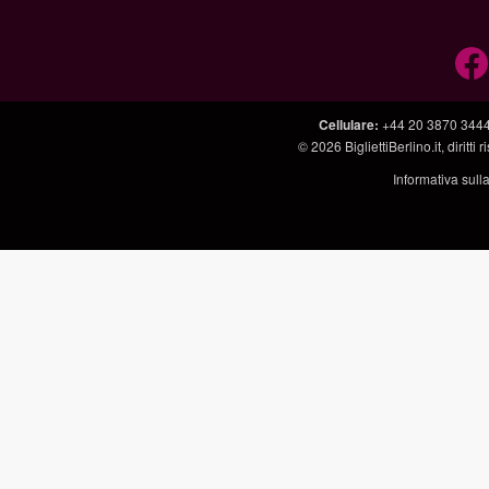
Cellulare
:
+44 20 3870 344
© 2026
BigliettiBerlino.it
, diritti
Informativa sull