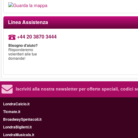
Linea Assistenza
+44 20 3870 3444
Bisogno d'aiuto?
Risponderemo
volentieri alle tue
domande!
Iscriviti alla nostra newsletter per offerte speciali, codici 
LondraCalcio.it
Ticmate.it
BroadwaySpettacoli.it
LondraBiglietti.it
LondraMusicals.it