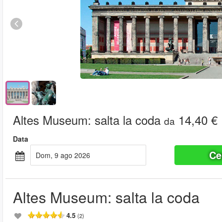
Altes Museum: salta la coda
14,40 €
da
Data
Ce
dom, 9 ago 2026
Altes Museum: salta la coda
4.5
(2)