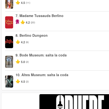
4.5
(11)
7.
Madame Tussauds Berlino
4.2
(20)
8.
Berlino Dungeon
4.2
(6)
9.
Bode Museum: salta la coda
5.0
(2)
10.
Altes Museum: salta la coda
4.5
(2)