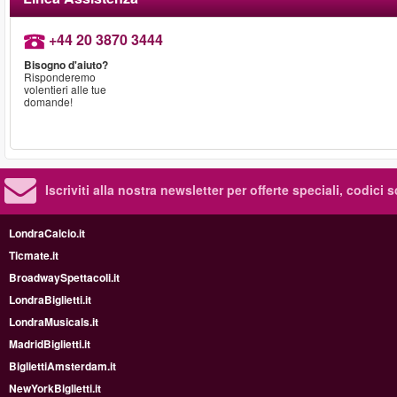
+44 20 3870 3444
Bisogno d'aiuto?
Risponderemo
volentieri alle tue
domande!
Iscriviti alla nostra newsletter per offerte speciali, codici 
LondraCalcio.it
Ticmate.it
BroadwaySpettacoli.it
LondraBiglietti.it
LondraMusicals.it
MadridBiglietti.it
BigliettiAmsterdam.it
NewYorkBiglietti.it