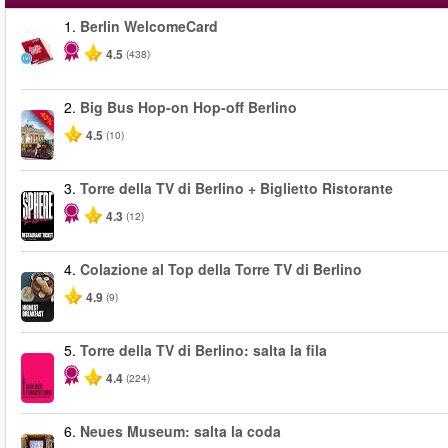
1.
Berlin WelcomeCard
4.5
(438)
2.
Big Bus Hop-on Hop-off Berlino
-40%
4.5
(10)
3.
Torre della TV di Berlino + Biglietto Ristorante
4.3
(12)
4.
Colazione al Top della Torre TV di Berlino
4.9
(9)
5.
Torre della TV di Berlino: salta la fila
4.4
(224)
6.
Neues Museum: salta la coda