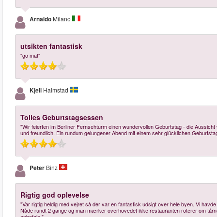
Arnaldo
Milano
utsikten fantastisk
"go mat"
Kjell
Halmstad
Tolles Geburtstagsessen
"Wir feierten im Berliner Fernsehturm einen wundervollen Geburtstag - die Aussich
und freundlich. Ein rundum gelungener Abend mit einem sehr glücklichen Geburtsta
Peter
Binz
Rigtig god oplevelse
"Var rigtig heldig med vejret så der var en fantastisk udsigt over hele byen. Vi havde be
Nåde rundt 2 gange og man mærker overhovedet ikke restauranten roterer om tårnet
anbefale."