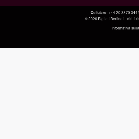
Cellulare
:
+44 20 3870 344
© 2026
BigliettiBerlino.it
, diritti
Informativa sull