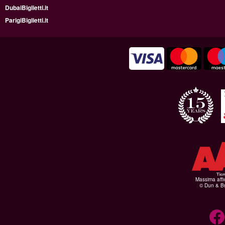
DubaiBiglietti.it
ParigiBiglietti.it
Massima affid
© Dun & Br