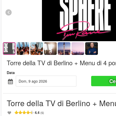
Torre della TV di Berlino + Menu di 4 po
Data
Ce
dom, 9 ago 2026
Torre della TV di Berlino + Menu
4.4
(5)